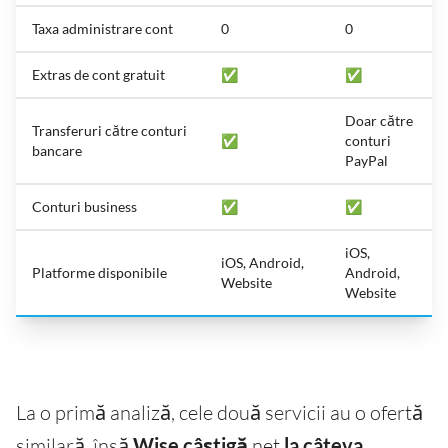
Taxa administrare cont
0
0
Extras de cont gratuit
✅
✅
Doar către
Transferuri către conturi
✅
conturi
bancare
PayPal
Conturi business
✅
✅
iOS,
iOS, Android,
Platforme disponibile
Android,
Website
Website
La o primă analiză, cele două servicii au o ofertă
similară, însă
Wise câștigă
net
la
câteva