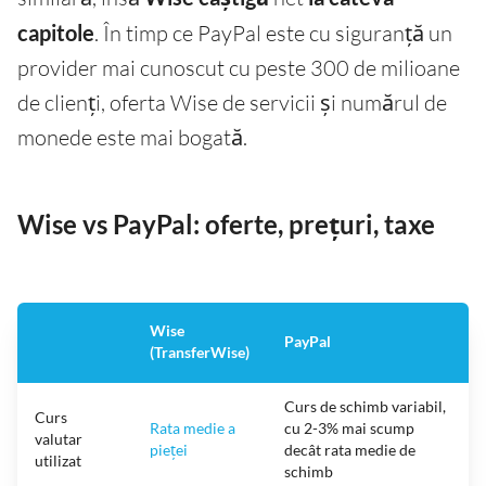
capitole
. În timp ce PayPal este cu siguranță un
provider mai cunoscut cu peste 300 de milioane
de clienți, oferta Wise de servicii și numărul de
monede este mai bogată.
Wise vs PayPal: oferte, prețuri, taxe
Wise
PayPal
(TransferWise)
Curs de schimb variabil,
Curs
Rata medie a
cu 2-3% mai scump
valutar
pieței
decât rata medie de
utilizat
schimb