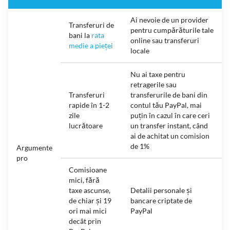
Ai nevoie de un provider
Transferuri de
pentru cumpărăturile tale
bani la
rata
online sau transferuri
medie a pieței
locale
Nu ai taxe pentru
retragerile sau
Transferuri
transferurile de bani din
rapide în 1-2
contul tău PayPal, mai
zile
puțin în cazul în care ceri
lucrătoare
un transfer instant, când
ai de achitat un comision
de 1%
Argumente
pro
Comisioane
mici, fără
taxe ascunse,
Detalii personale și
de chiar și 19
bancare criptate de
ori mai mici
PayPal
decât prin