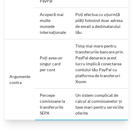
PayPal
Acoperă mai
Poți efectua cu ușurință
multe
plăți folosind doar adresa
monede
de email a destinatarului
internaționale
tău
Timp mai mare pentru
transferurile bancare prin
Poți avea un
PayPal deoarece acest
singur card
lucru implică conectarea
per cont
contului tău PayPal cu
platforma de transferuri
Argumente
Xoom
contra
Percepe
Un sistem complicat de
comisioane la
calcul al comisioanelor și
transferurile
taxe mari pentru serviciile
SEPA
oferite