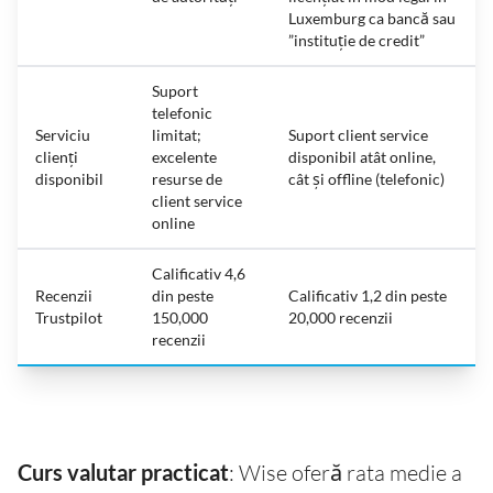
Luxemburg ca bancă sau
”instituție de credit”
Suport
telefonic
Serviciu
limitat;
Suport client service
clienți
excelente
disponibil atât online,
disponibil
resurse de
cât și offline (telefonic)
client service
online
Calificativ 4,6
Recenzii
din peste
Calificativ 1,2 din peste
Trustpilot
150,000
20,000 recenzii
recenzii
Curs valutar practicat
: Wise oferă rata medie a