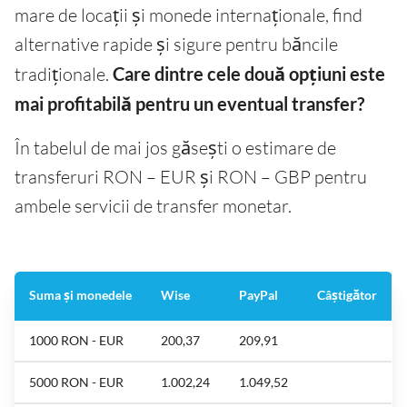
mare de locații și monede internaționale, find
alternative rapide și sigure pentru băncile
tradiționale.
Care dintre cele două opțiuni este
mai profitabilă pentru un eventual transfer?
În tabelul de mai jos găsești o estimare de
transferuri RON – EUR și RON – GBP pentru
ambele servicii de transfer monetar.
Suma și monedele
Wise
PayPal
Câștigător
1000 RON - EUR
200,37
209,91
5000 RON - EUR
1.002,24
1.049,52