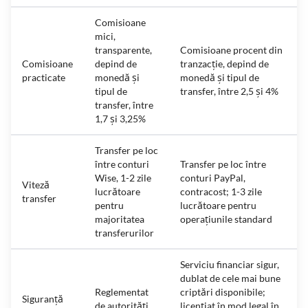
Comisioane
mici,
transparente,
Comisioane procent din
Comisioane
depind de
tranzacție, depind de
practicate
monedă și
monedă și tipul de
tipul de
transfer, între 2,5 și 4%
transfer, între
1,7 și 3,25%
Transfer pe loc
între conturi
Transfer pe loc între
Wise, 1-2 zile
conturi PayPal,
Viteză
lucrătoare
contracost; 1-3 zile
transfer
pentru
lucrătoare pentru
majoritatea
operațiunile standard
transferurilor
Serviciu financiar sigur,
dublat de cele mai bune
Reglementat
criptări disponibile;
Siguranță
de autorități
licențiat în mod legal în