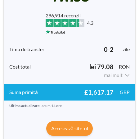
296,914 recenzii
4.3
0-2
zile
lei 79.08
RON
mai mult
£1,617.17
GBP
Ultima actualizare:
acum 14 ore
Accesează site-ul