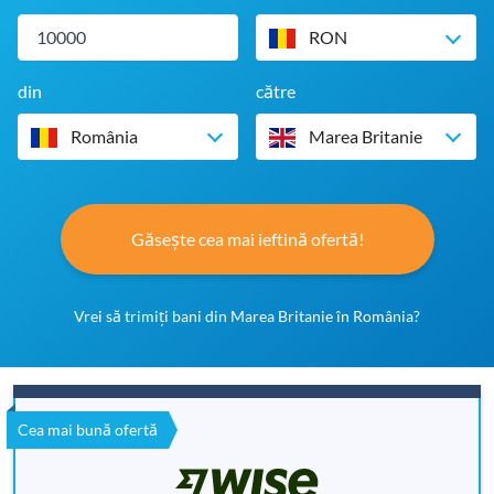
RON
din
către
România
Marea Britanie
Găsește cea mai ieftină ofertă!
Vrei să trimiți bani din Marea Britanie în România?
Cea mai bună ofertă