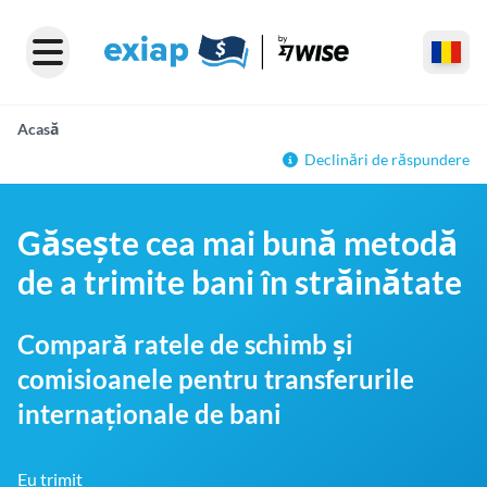
Acasă
Declinări de răspundere
Găsește cea mai bună metodă
de a trimite bani în străinătate
Compară ratele de schimb și
comisioanele pentru transferurile
internaționale de bani
Eu trimit