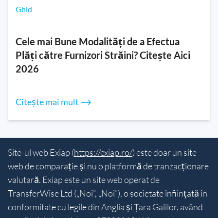
Ghid
Cele mai Bune Modalități de a Efectua
Plăți către Furnizori Străini? Citește Aici
2026
Citește mai mult ⟶
Site-ul web Exiap (
https://exiap.ro/
) este doar un site
web de comparație și nu o platformă de tranzacționare
valutară. Exiap este un site web operat de
TransferWise Ltd („Noi”, „Noi”), o societate înființată în
conformitate cu legile din Anglia și Țara Galilor, având