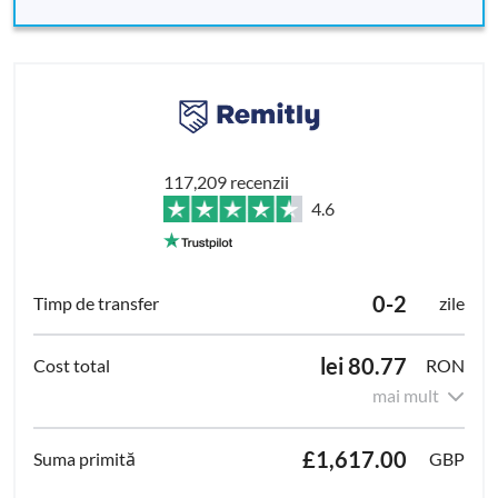
117,209 recenzii
4.6
0-2
zile
lei 80.77
RON
mai mult
£1,617.00
GBP