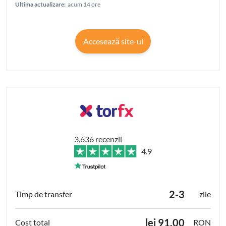
Ultima actualizare:
acum 14 ore
Accesează site-ul
3,636 recenzii
4.9
2-3
zile
lei 91.00
RON