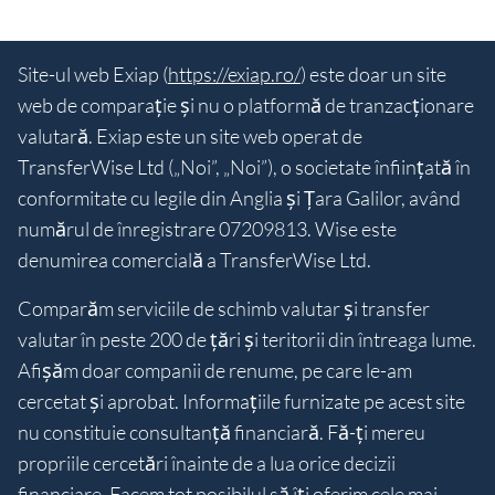
Site-ul web Exiap (
https://exiap.ro/
) este doar un site
web de comparație și nu o platformă de tranzacționare
valutară. Exiap este un site web operat de
TransferWise Ltd („Noi”, „Noi”), o societate înființată în
conformitate cu legile din Anglia și Țara Galilor, având
numărul de înregistrare 07209813. Wise este
denumirea comercială a TransferWise Ltd.
Comparăm serviciile de schimb valutar și transfer
valutar în peste 200 de țări și teritorii din întreaga lume.
Afișăm doar companii de renume, pe care le-am
cercetat și aprobat. Informațiile furnizate pe acest site
nu constituie consultanță financiară. Fă-ți mereu
propriile cercetări înainte de a lua orice decizii
financiare. Facem tot posibilul să îți oferim cele mai