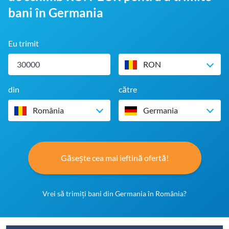
bani în Germania
Eu trimit
RON
din
către
România
Germania
Găsește cea mai ieftină ofertă!
Vrei să trimiți bani din Germania în România?