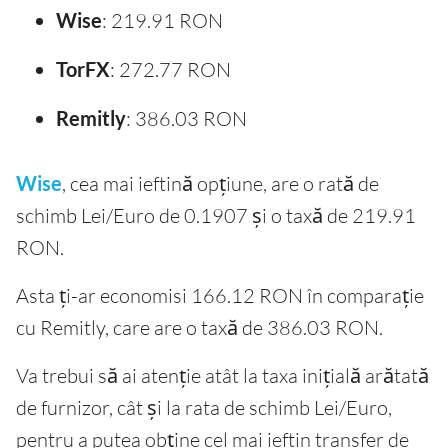
Wise
: 219.91 RON
TorFX
: 272.77 RON
Remitly
: 386.03 RON
Wise
, cea mai ieftină opțiune, are o rată de
schimb Lei/Euro de 0.1907 și o taxă de 219.91
RON.
Asta ți-ar economisi 166.12 RON în comparație
cu Remitly, care are o taxă de 386.03 RON.
Va trebui să ai atenție atât la taxa inițială arătată
de furnizor, cât și la rata de schimb Lei/Euro,
pentru a putea obține cel mai ieftin transfer de