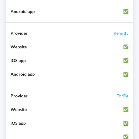
✅
Remitly
✅
✅
✅
TorFX
✅
✅
✅