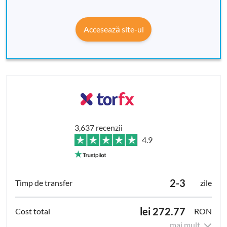
Accesează site-ul
3,637 recenzii
4.9
2-3
zile
lei 272.77
RON
mai mult