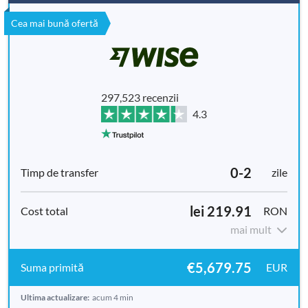
Cea mai bună ofertă
297,523 recenzii
4.3
0-2
zile
lei 219.91
RON
mai mult
€5,679.75
EUR
Ultima actualizare:
acum 4 min