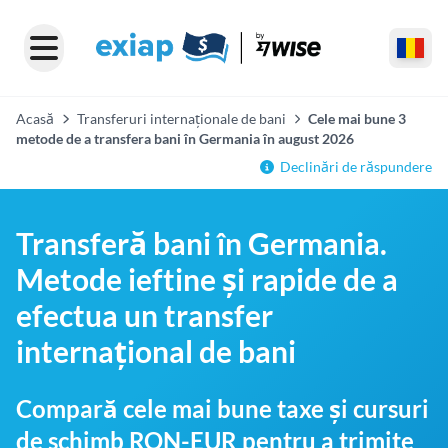
Acasă
Transferuri internaționale de bani
Cele mai bune 3
metode de a transfera bani în Germania în august 2026
Declinări de răspundere
Transferă bani în Germania.
Metode ieftine și rapide de a
efectua un transfer
internațional de bani
Compară cele mai bune taxe și cursuri
de schimb RON-EUR pentru a trimite