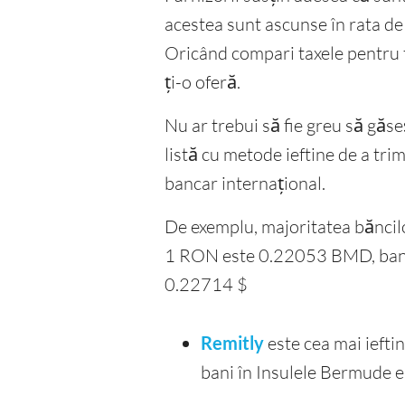
acestea sunt ascunse în rata d
Oricând compari taxele pentru t
ți-o oferă.
Nu ar trebui să fie greu să găs
listă cu metode ieftine de a tri
bancar internațional.
De exemplu, majoritatea băncilo
1 RON este 0.22053 BMD, banca 
0.22714 $
Remitly
este cea mai ieft
bani în Insulele Bermude 