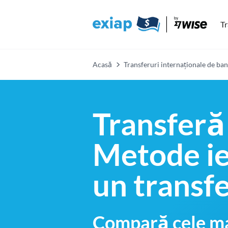
Tr
Acasă
Transferuri internaționale de ban
Transferă
Metode ief
un transfe
Compară cele ma