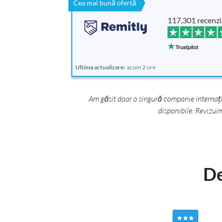
Cea mai bună ofertă
117,301 recenzi
Ultima actualizare:
acum 2 ore
Am găsit doar o singură companie internațio
disponibile. Revizui
De