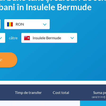
 bani în Insulele Bermude
RON
către
Insulele Bermude
ă!
Timp de transfer
Cost total
Suma pr
când trimiți