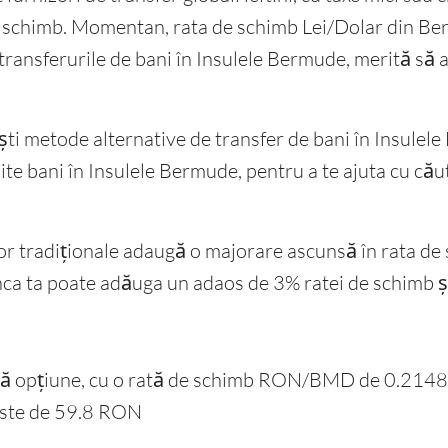
e schimb. Momentan, rata de schimb Lei/Dolar din B
ransferurile de bani în Insulele Bermude, merită să a
ești metode alternative de transfer de bani în Insulel
mite bani în Insulele Bermude, pentru a te ajuta cu căut
r tradiționale adaugă o majorare ascunsă în rata de 
ta poate adăuga un adaos de 3% ratei de schimb și îț
ină opțiune, cu o rată de schimb RON/BMD de 0.2148.
este de 59.8 RON