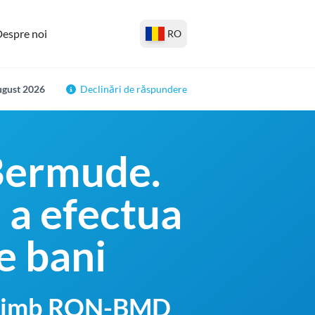
espre noi
RO
august 2026
Declinări de răspundere
 Bermude.
 a efectua
e bani
schimb RON-BMD