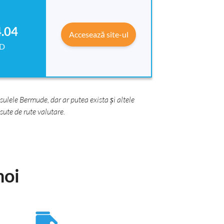
.04
Accesează site-ul
D
ulele Bermude, dar ar putea exista și altele
ute de rute valutare.
noi