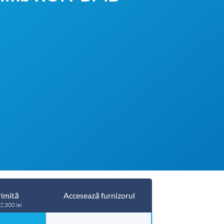
imită
Accesează furnizorul
 2,300 lei