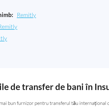
himb:
Remitly
Remitly
tly
le de transfer de bani în In
l mai bun furnizor pentru transferul tău internațional