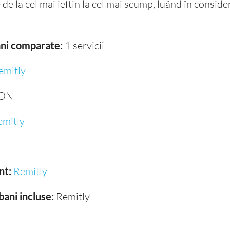
de la cel mai ieftin la cel mai scump, luând în conside
bani comparate:
1 servicii
emitly
RON
emitly
nt:
Remitly
bani incluse:
Remitly