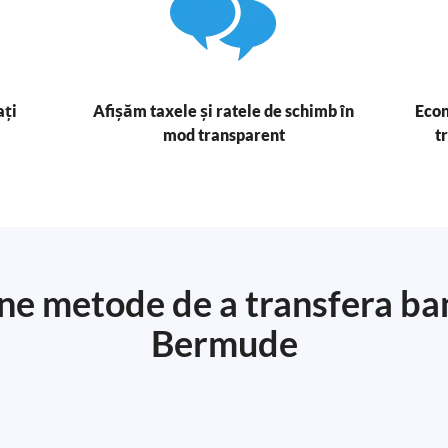
ați
Afișăm taxele și ratele de schimb în
Econ
mod transparent
t
ne metode de a transfera bani
Bermude