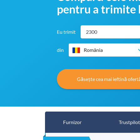
pentru a trimite
Eu trimit
din
România
Găsește cea mai ieftină ofert
Furnizor
Trustpilot