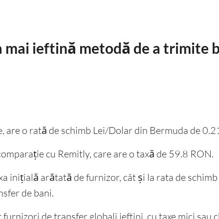
 mai ieftină metodă de a trimite b
une, are o rată de schimb Lei/Dolar din Bermuda de 0.
comparație cu Remitly, care are o taxă de 59.8 RON.
taxa inițială arătată de furnizor, cât și la rata de sch
nsfer de bani.
urnizori de transfer globali ieftini, cu taxe mici sau ch