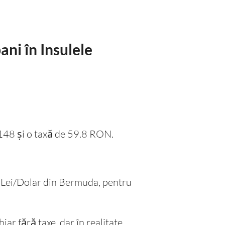
ani în Insulele
2148 și o taxă de 59.8 RON.
imb Lei/Dolar din Bermuda, pentru
iar fără taxe, dar în realitate,