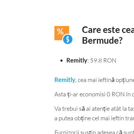
Care este cea
Bermude?
Remitly
: 59.8 RON
Remitly
, cea mai ieftină opți
Asta ți-ar economisi 0 RON în 
Va trebui să ai atenție atât la 
a putea obține cel mai ieftin tra
Furnizorii susțin adesea că sunt f