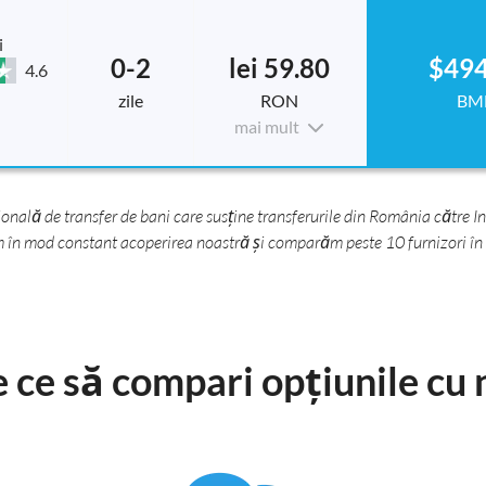
i
0-2
lei 59.80
$494
4.6
zile
RON
BM
mai mult
nală de transfer de bani care susține transferurile din România către Ins
m în mod constant acoperirea noastră și comparăm peste 10 furnizori în s
 ce să compari opțiunile cu 