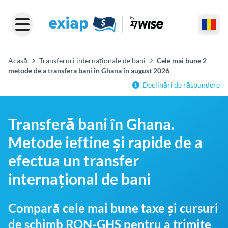
Acasă
Transferuri internaționale de bani
Cele mai bune 2
metode de a transfera bani în Ghana în august 2026
Declinări de răspundere
Transferă bani în Ghana.
Metode ieftine și rapide de a
efectua un transfer
internațional de bani
Compară cele mai bune taxe și cursuri
de schimb RON-GHS pentru a trimite