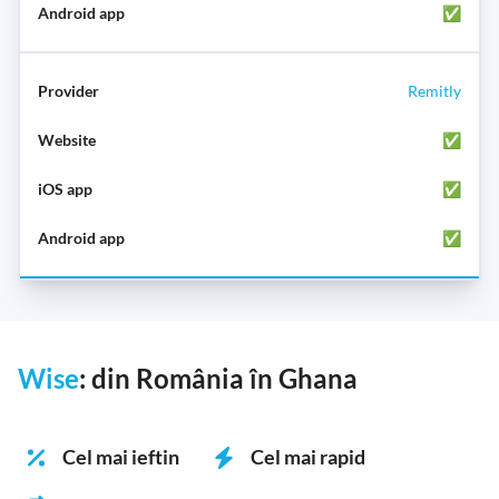
✅
Remitly
✅
✅
✅
Wise
: din România în Ghana
Cel mai ieftin
Cel mai rapid