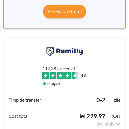
Accesează site-ul
117,384 recenzii
4.6
0-2
zile
lei 229.97
RON
mai mult