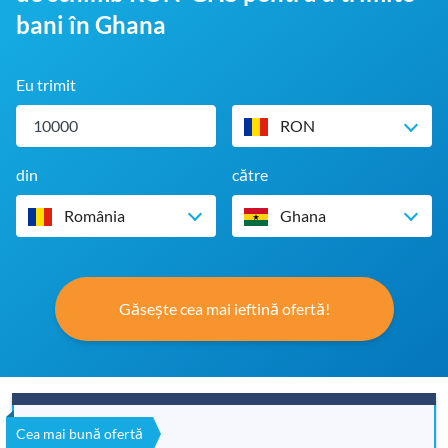
bani în Ghana
Eu trimit
RON
din
către
România
Ghana
Găsește cea mai ieftină ofertă!
Cea mai bună ofertă