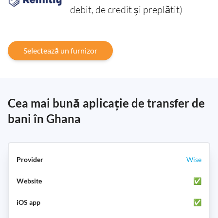
debit, de credit și preplătit)
Selectează un furnizor
Cea mai bună aplicație de transfer de
bani în Ghana
Wise
✅
✅