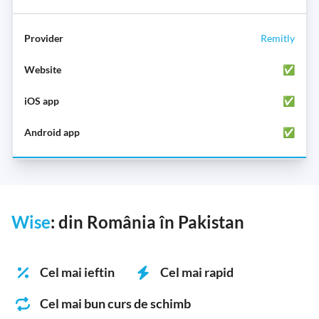
Remitly
✅
✅
✅
Wise
: din România în Pakistan
Cel mai ieftin
Cel mai rapid
Cel mai bun curs de schimb