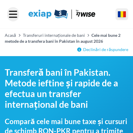
Acasă
Transferuri internaționale de bani
Cele mai bune 2
metode de a transfera bani în Pakistan în august 2026
Declinări de răspundere
Transferă bani în Pakistan.
Metode ieftine și rapide de a
efectua un transfer
internațional de bani
Compară cele mai bune taxe și cursuri
de schimb RON-PKR pentru a trimite