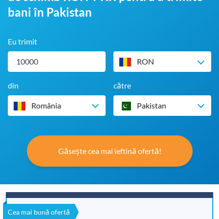
bani în Pakistan
Eu trimit
RON
din
către
România
Pakistan
Găsește cea mai ieftină ofertă!
Cea mai bună ofertă