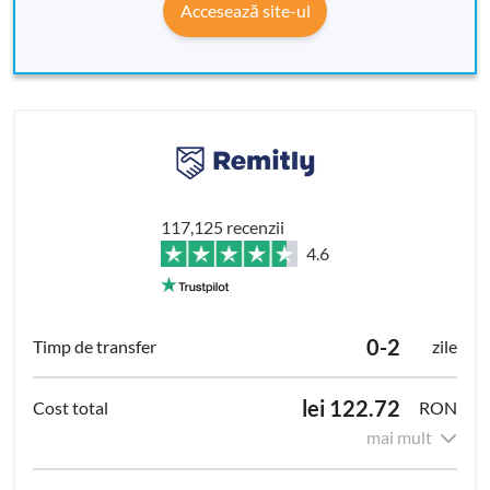
Accesează site-ul
117,125 recenzii
4.6
0-2
zile
lei 122.72
RON
mai mult