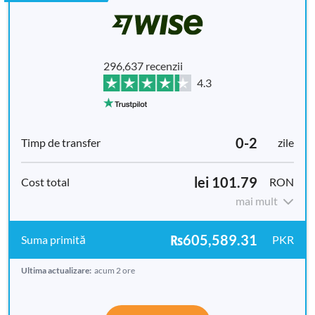
296,637 recenzii
4.3
0-2
zile
lei 101.79
RON
mai mult
₨605,589.31
PKR
Ultima actualizare:
acum 2 ore