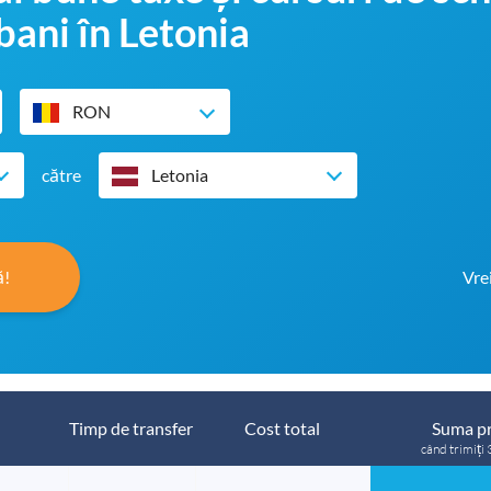
bani în Letonia
RON
către
Letonia
ă!
Vre
Timp de transfer
Cost total
Suma pr
când trimiți 