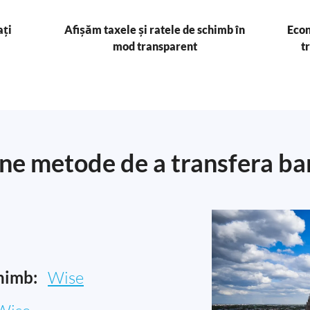
ați
Afișăm taxele și ratele de schimb în
Econ
mod transparent
t
ne metode de a transfera ban
himb:
Wise