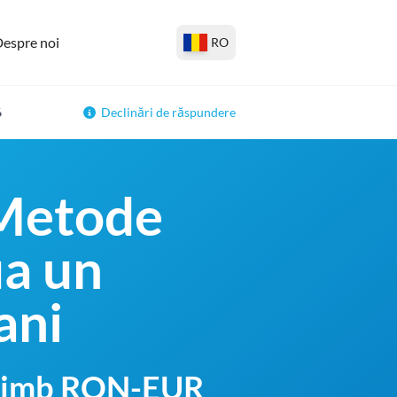
espre noi
RO
6
Declinări de răspundere
 Metode
ua un
ani
schimb RON-EUR