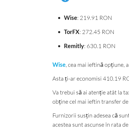
Wise
: 219.91 RON
TorFX
: 272.45 RON
Remitly
: 630.1 RON
Wise
, cea mai ieftină opțiune
Asta ți-ar economisi 410.19 RO
Va trebui să ai atenție atât la t
obține cel mai ieftin transfer de
Furnizorii susțin adesea că sunt f
acestea sunt ascunse în rata d