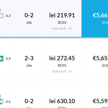
i
0-2
lei 219.91
€5,66
4.3
zile
RON
EU
mai mult
2-3
lei 272.45
€5,65
4.9
zile
RON
EU
mai mult
i
0-2
lei 630.10
€5,59
4.6