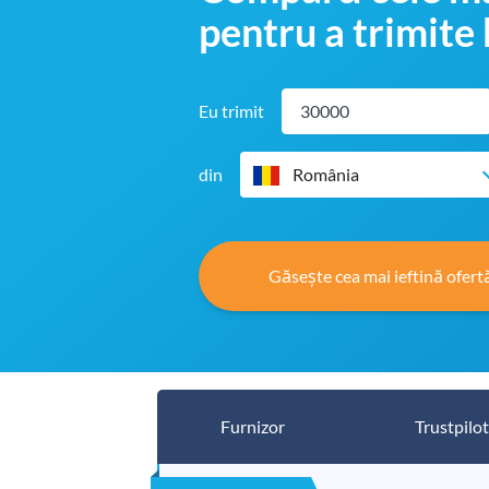
pentru a trimite 
Eu trimit
din
România
Găsește cea mai ieftină ofert
Furnizor
Trustpilot