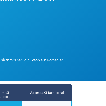
i să trimiți bani din Letonia în România?
imită
Accesează furnizorul
30,000 lei