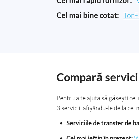
Cel mai rapid furnizor:
Cel mai bine cotat:
TorF
Compară servicii
Pentru a te ajuta să găsești ce
3 servicii, afișându-le de la cel
Serviciile de transfer de 
Cel mai ieftin în prezent:
W