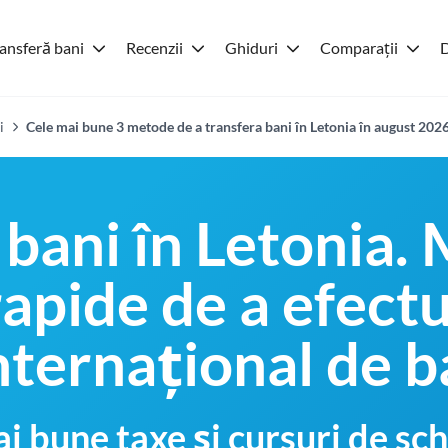
ansferă bani
Recenzii
Ghiduri
Comparații
D
i
Cele mai bune 3 metode de a transfera bani în Letonia în august 202
 bani în Letonia.
 rapide de a efect
nternațional de b
i bune taxe și cursuri de 