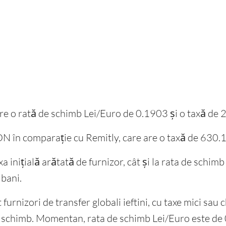
, are o rată de schimb Lei/Euro de 0.1903 și o taxă d
N în comparație cu Remitly, care are o taxă de 630
axa inițială arătată de furnizor, cât și la rata de schi
 bani.
urnizori de transfer globali ieftini, cu taxe mici sau ch
e schimb. Momentan, rata de schimb Lei/Euro este d