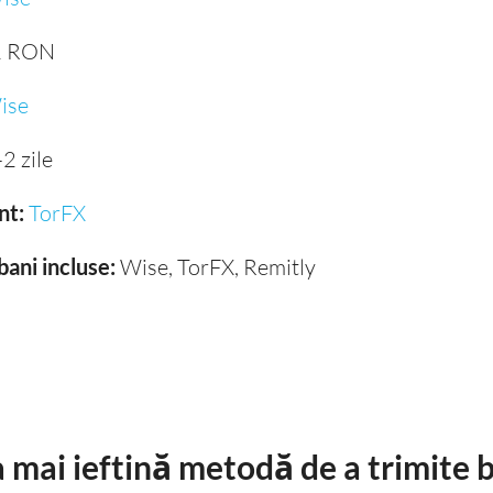
1 RON
ise
2 zile
nt:
TorFX
bani incluse:
Wise, TorFX, Remitly
 mai ieftină metodă de a trimite b