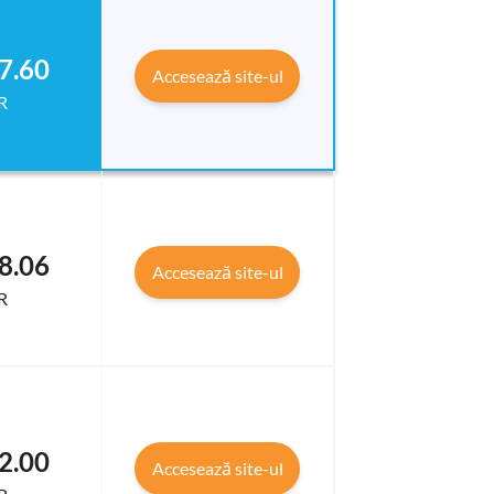
7.60
Accesează site-ul
R
8.06
Accesează site-ul
R
2.00
Accesează site-ul