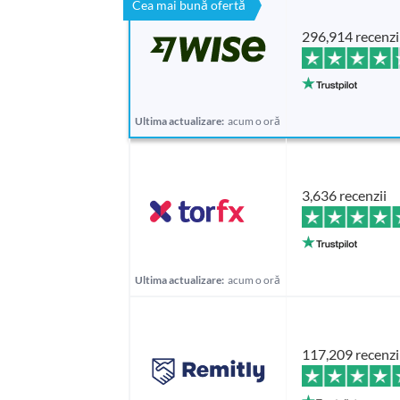
Cea mai bună ofertă
296,914 recenzi
Ultima actualizare:
acum o oră
3,636 recenzii
Ultima actualizare:
acum o oră
117,209 recenzi