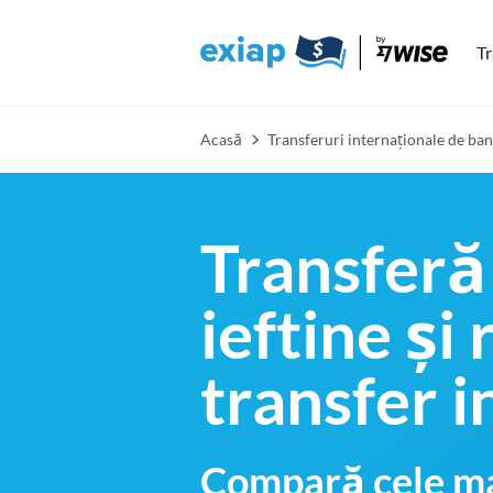
Tr
Acasă
Transferuri internaționale de ban
Transferă
ieftine și
transfer i
Compară cele ma