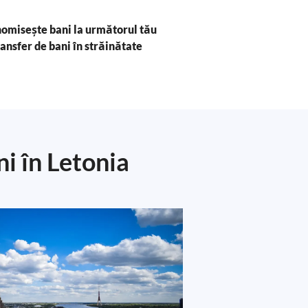
omisește bani la următorul tău
ransfer de bani în străinătate
i în Letonia