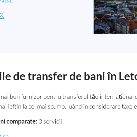
Wise
X
le de transfer de bani în Let
l mai bun furnizor pentru transferul tău internațional
 mai ieftin la cel mai scump, luând în considerare taxel
bani comparate:
3 servicii
ise