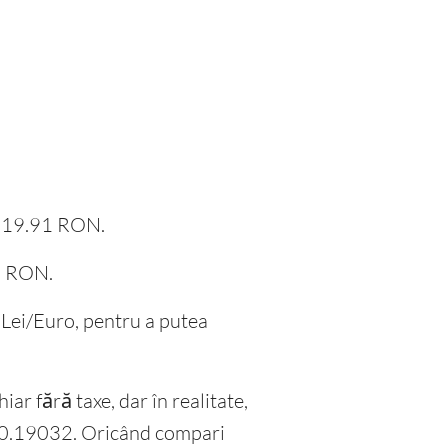
e 219.91 RON.
.1 RON.
mb Lei/Euro, pentru a putea
iar fără taxe, dar în realitate,
e 0.19032. Oricând compari