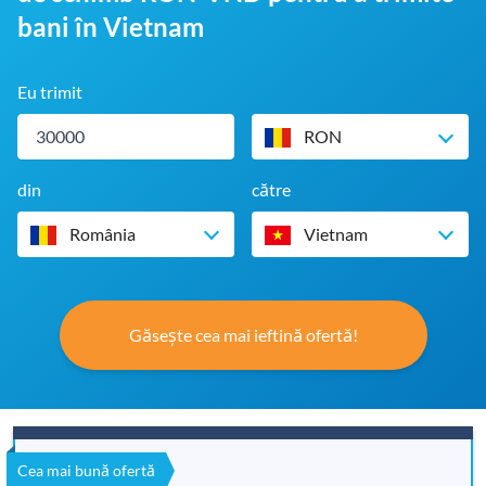
bani în Vietnam
Eu trimit
RON
din
către
România
Vietnam
Găsește cea mai ieftină ofertă!
Cea mai bună ofertă