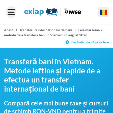
Acasă
Transferuri internaționale de bani
Cele mai bune 2
metode de a transfera bani în Vietnam în august 2026
Declinări de răspundere
Transferă bani în Vietnam.
Metode ieftine și rapide de a
efectua un transfer
internațional de bani
Compară cele mai bune taxe și cursuri
de schimb RON-VND pentru a trimite