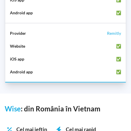
✅
Remitly
✅
✅
✅
Wise
: din România în Vietnam
Cel mai ieftin
Cel mai rapid