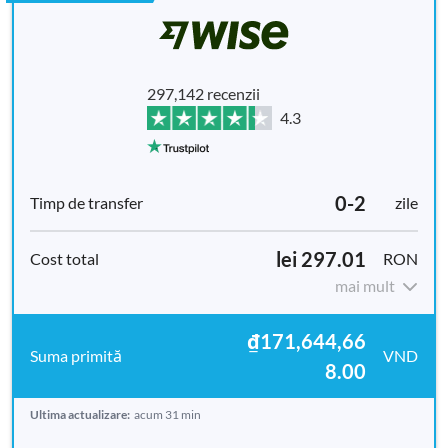
297,142 recenzii
4.3
0-2
zile
lei 297.01
RON
mai mult
₫171,644,66
VND
8.00
Ultima actualizare:
acum 31 min