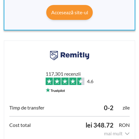
Accesează site-ul
117,301 recenzii
4.6
0-2
zile
lei 348.72
RON
mai mult