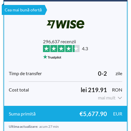
Cea mai bună ofertă
296,637 recenzii
4.3
0-2
zile
lei 219.91
RON
mai mult
€5,677.90
EUR
Ultima actualizare:
acum 27 min