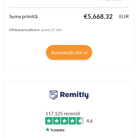
€5,668.32
EUR
Ultima actualizare:
acum 27 min
Accesează site-ul
117,125 recenzii
4.6