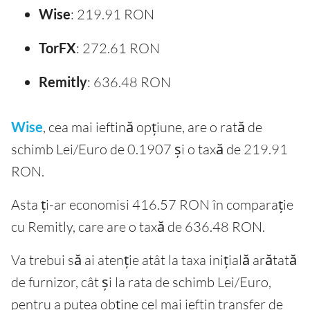
Wise
: 219.91 RON
TorFX
: 272.61 RON
Remitly
: 636.48 RON
Wise
, cea mai ieftină opțiune, are o rată de
schimb Lei/Euro de 0.1907 și o taxă de 219.91
RON.
Asta ți-ar economisi 416.57 RON în comparație
cu Remitly, care are o taxă de 636.48 RON.
Va trebui să ai atenție atât la taxa inițială arătată
de furnizor, cât și la rata de schimb Lei/Euro,
pentru a putea obține cel mai ieftin transfer de