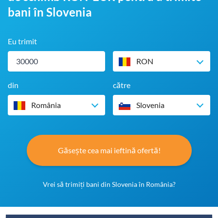
bani în Slovenia
Eu trimit
RON
din
către
România
Slovenia
Găsește cea mai ieftină ofertă!
Vrei să trimiți bani din Slovenia în România?