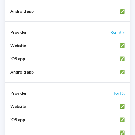
✅
Remitly
✅
✅
✅
TorFX
✅
✅
✅