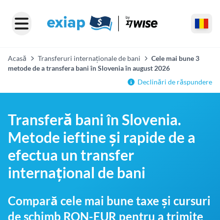
Acasă
Transferuri internaționale de bani
Cele mai bune 3
metode de a transfera bani în Slovenia în august 2026
Declinări de răspundere
Transferă bani în Slovenia.
Metode ieftine și rapide de a
efectua un transfer
internațional de bani
Compară cele mai bune taxe și cursuri
de schimb RON-EUR pentru a trimite