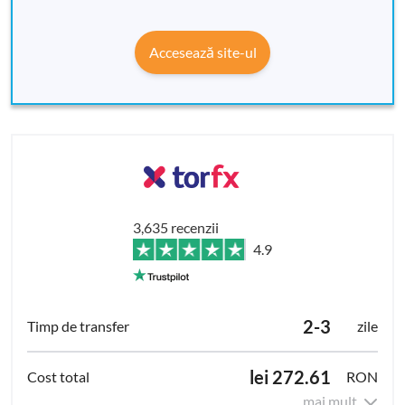
Accesează site-ul
3,635 recenzii
4.9
2-3
zile
lei 272.61
RON
mai mult