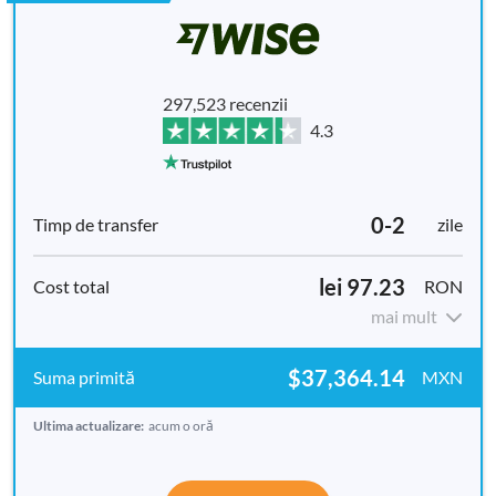
297,523 recenzii
4.3
0-2
zile
lei 97.23
RON
mai mult
$37,364.14
MXN
Ultima actualizare:
acum o oră