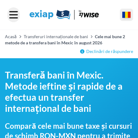
Acasă
Transferuri internaționale de bani
Cele mai bune 2
metode de a transfera bani în Mexic în august 2026
Declinări de răspundere
Transferă bani în Mexic.
Metode ieftine și rapide de a
efectua un transfer
internațional de bani
Compară cele mai bune taxe și cursuri
de schimb RON-MXN pentru a trimite