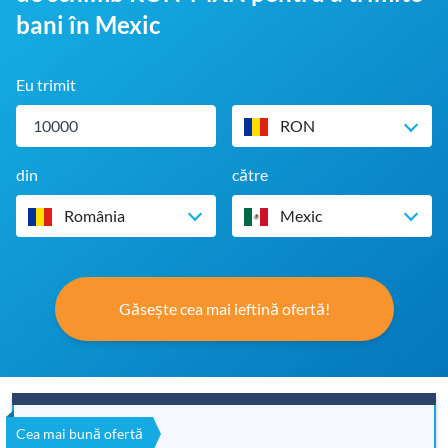
bani în Mexic
Eu trimit
RON
din
către
România
Mexic
Găsește cea mai ieftină ofertă!
Cea mai bună ofertă