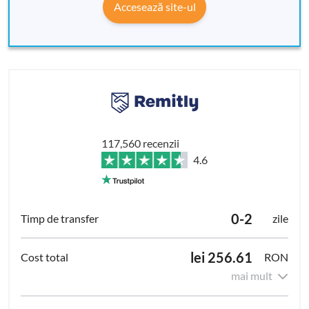
Accesează site-ul
117,560 recenzii
4.6
0-2
zile
lei 256.61
RON
mai mult