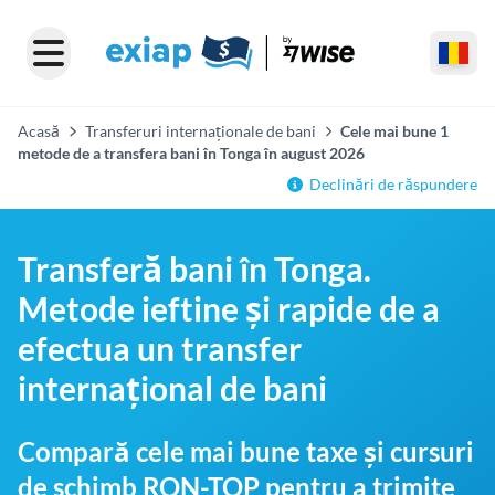
Acasă
Transferuri internaționale de bani
Cele mai bune 1
metode de a transfera bani în Tonga în august 2026
Declinări de răspundere
Transferă bani în Tonga.
Metode ieftine și rapide de a
efectua un transfer
internațional de bani
Compară cele mai bune taxe și cursuri
de schimb RON-TOP pentru a trimite