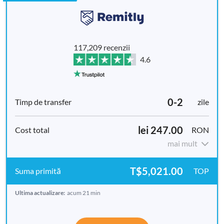
117,209 recenzii
4.6
0-2
zile
lei 247.00
RON
mai mult
T$5,021.00
TOP
Ultima actualizare:
acum 21 min