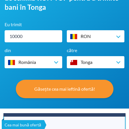
bani în Tonga
Eu trimit
RON
din
către
România
Tonga
Găsește cea mai ieftină ofertă!
Cea mai bună ofertă