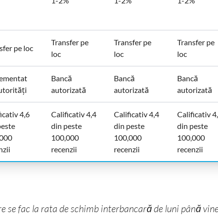
1-2%
1-2%
1-2%
Transfer pe
Transfer pe
Transfer pe
sfer pe loc
loc
loc
loc
ementat
Bancă
Bancă
Bancă
utorități
autorizată
autorizată
autorizată
icativ 4,6
Calificativ 4,4
Calificativ 4,4
Calificativ 4
peste
din peste
din peste
din peste
,000
100,000
100,000
100,000
nzii
recenzii
recenzii
recenzii
e se fac la rata de schimb interbancară de luni până vine