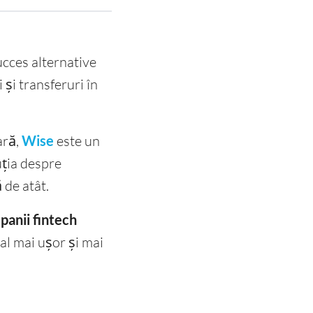
ucces alternative
 și transferuri în
ară,
Wise
este un
uția despre
 de atât.
anii fintech
nal mai ușor și mai