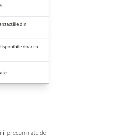
e
nzacțiile din
disponibile doar cu
nate
alii precum rate de