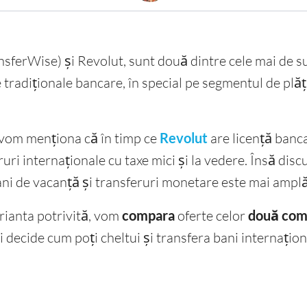
nsferWise) și Revolut, sunt două dintre cele mai de s
le tradiționale bancare, în special pe segmentul de plăți
 vom menționa că în timp ce
Revolut
are licență banc
ruri internaționale cu taxe mici și la vedere. Însă disc
ni de vacanță și transferuri monetare este mai amplă
arianta potrivită, vom
compara
oferte celor
două comp
i decide cum poți cheltui și transfera bani internațio