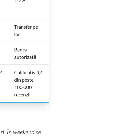
1-2%
Transfer pe
loc
Bancă
autorizată
,4
Calificativ 4,4
din peste
100,000
recenzii
ri. În weekend se