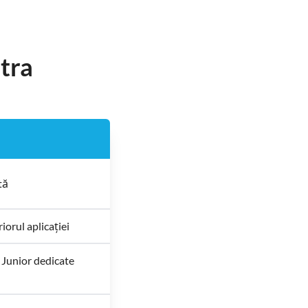
tra
tă
iorul aplicației
 Junior dedicate