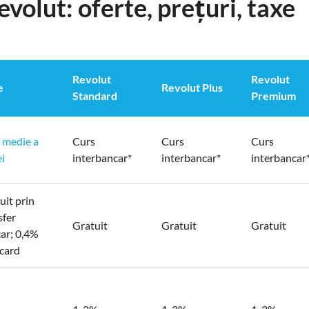
volut: oferte, prețuri, taxe
Revolut
Revolut
e
Revolut Plus
Standard
Premium
 medie a
Curs
Curs
Curs
ei
interbancar*
interbancar*
interbancar
uit prin
sfer
Gratuit
Gratuit
Gratuit
ar; 0,4%
 card