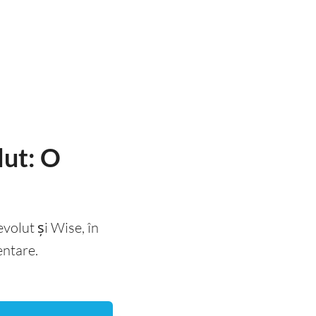
lut: O
volut și Wise, în
entare.