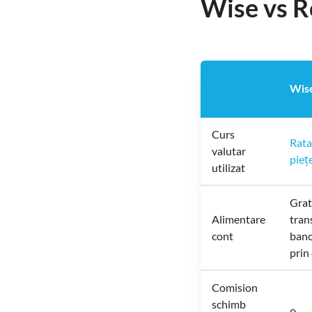
Wise vs Re
Wis
Curs
Rata
valutar
pieț
utilizat
Grat
Alimentare
tran
cont
banc
prin
Comision
schimb