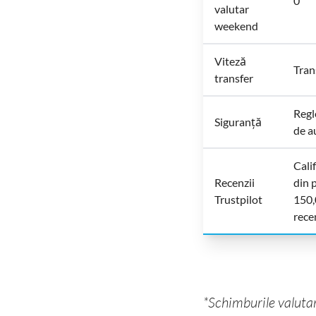
0
valutar
weekend
Viteză
Tran
transfer
Regl
Siguranță
de a
Calif
Recenzii
din 
Trustpilot
150
rece
*Schimburile valutar