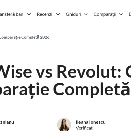
ansferă bani
Recenzii
Ghiduri
Comparații
D
 Comparație Completă 2026
Wise vs Revolut: 
arație Completă
znianu
Ileana Ionescu
Verificat