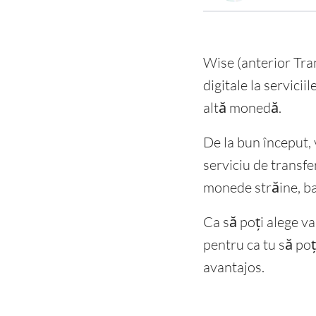
Wise (anterior Tra
digitale la servicii
altă monedă.
De la bun început,
serviciu de transfe
monede străine, ba
Ca să poți alege v
pentru ca tu să poț
avantajos.