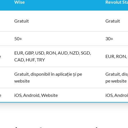
Wise
Revolut St
Gratuit
Gratuit
50+
30+
EUR, GBP, USD, RON, AUD, NZD, SGD,
e
EUR, RON,
CAD, HUF, TRY
Gratuit, disponibil în aplicație și pe
Gratuit, dis
website
pe website
e
iOS, Android, Website
iOS, Andro