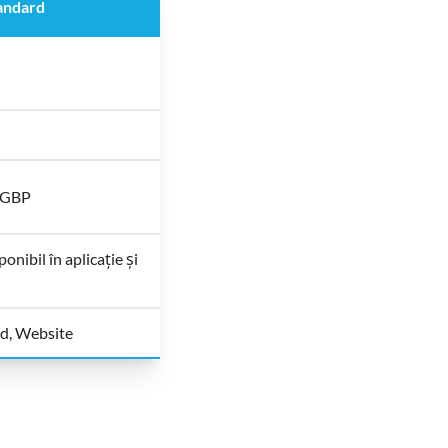
andard
 GBP
ponibil în aplicație și
id, Website