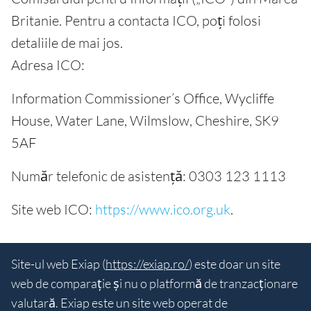
Britanie. Pentru a contacta ICO, poți folosi
detaliile de mai jos.
Adresa ICO:
Information Commissioner’s Office, Wycliffe
House, Water Lane, Wilmslow, Cheshire, SK9
5AF
Număr telefonic de asistență: 0303 123 1113
Site web ICO:
https://www.ico.org.uk
.
Site-ul web Exiap (
https://exiap.ro/
) este doar un site
web de comparație și nu o platformă de tranzacționare
valutară. Exiap este un site web operat de