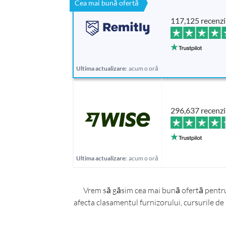
Cea mai bună ofertă
117,125 recenzi
Ultima actualizare:
acum o oră
296,637 recenzi
Ultima actualizare:
acum o oră
Vrem să găsim cea mai bună ofertă pentru t
afecta clasamentul furnizorului, cursurile de 