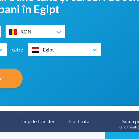
bani în Egipt
RON
către
Egipt
ă!
Timp de transfer
Cost total
Suma pr
când trimiți 