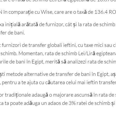
 în comparație cu Wise, care are o taxă de 136.4 R
axa inițială arătată de furnizor, cât și la rata de schim
fer de bani.
urnizori de transfer globali ieftini, cu taxe mici sau ch
e schimb. Momentan, rata de schimb Lei/Liră egiptea
ile de bani în Egipt, merită să analizezi rata de schim
ști metode alternative de transfer de bani în Egipt, a
t, pentru a te ajuta cu căutarea celui mai ieftin transf
r tradiționale adaugă o majorare ascunsă în rata de 
a poate adăuga un adaos de 3% ratei de schimb și îți