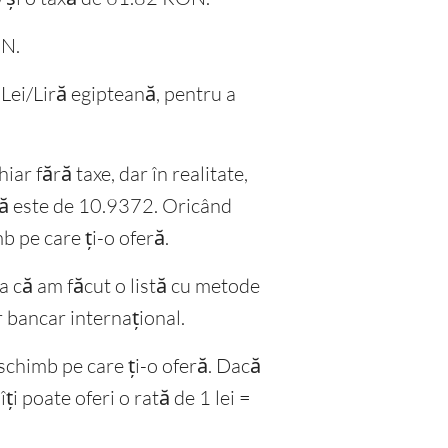
ON.
b Lei/Liră egipteană, pentru a
iar fără taxe, dar în realitate,
nă este de 10.9372. Oricând
b pe care ți-o oferă.
șa că am făcut o listă cu metode
er bancar internațional.
schimb pe care ți-o oferă. Dacă
 poate oferi o rată de 1 lei =