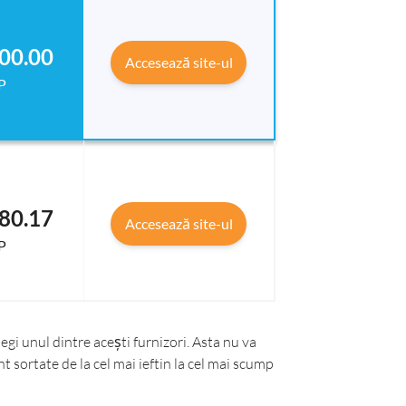
00.00
Accesează site-ul
P
80.17
Accesează site-ul
P
gi unul dintre acești furnizori. Asta nu va
t sortate de la cel mai ieftin la cel mai scump