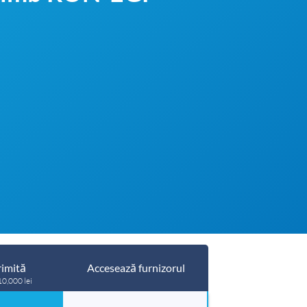
imită
Accesează furnizorul
10,000 lei