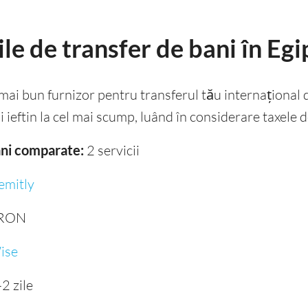
le de transfer de bani în Egi
l mai bun furnizor pentru transferul tău internațional
ai ieftin la cel mai scump, luând în considerare taxele 
bani comparate:
2 servicii
emitly
 RON
ise
2 zile