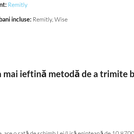
nt:
Remitly
bani incluse:
Remitly, Wise
 mai ieftină metodă de a trimite b
ne, are o rată de schimb Lei/Liră egipteană de 10.870