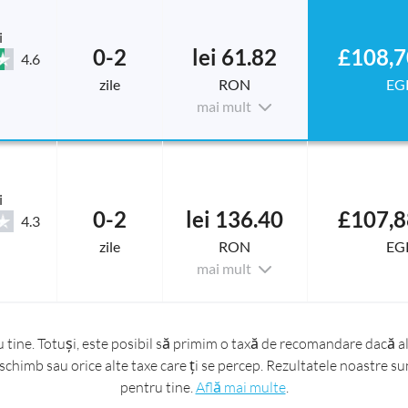
i
0-2
lei 61.82
£108,7
4.6
zile
RON
EG
mai mult
i
0-2
lei 136.40
£107,8
4.3
zile
RON
EG
mai mult
ine. Totuși, este posibil să primim o taxă de recomandare dacă ale
schimb sau orice alte taxe care ți se percep. Rezultatele noastre sun
pentru tine.
Află mai multe
.