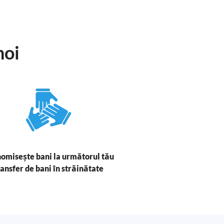
noi
omisește bani la următorul tău
ransfer de bani în străinătate