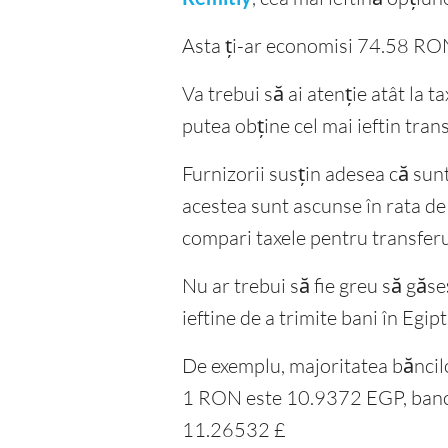
Asta ți-ar economisi 74.58 RON
Va trebui să ai atenție atât la t
putea obține cel mai ieftin trans
Furnizorii susțin adesea că sunt f
acestea sunt ascunse în rata d
compari taxele pentru transferur
Nu ar trebui să fie greu să găse
ieftine de a trimite bani în Egip
De exemplu, majoritatea băncilo
1 RON este 10.9372 EGP, banca t
11.26532 £