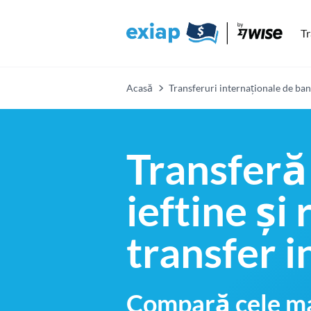
Tr
Acasă
Transferuri internaționale de ban
Transferă
ieftine și
transfer i
Compară cele ma