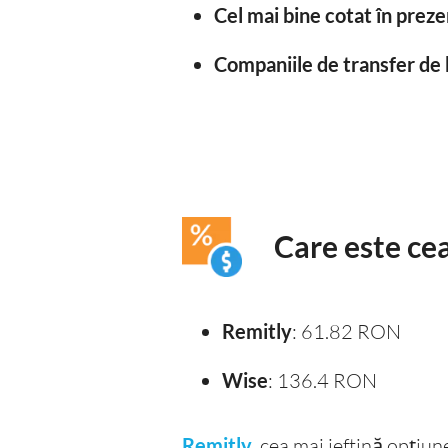
Cel mai bine cotat în preze
Companiile de transfer de 
Care este cea
Remitly
: 61.82 RON
Wise
: 136.4 RON
Remitly
, cea mai ieftină opțiu