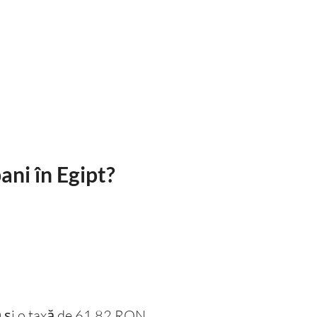
ani în Egipt?
0 și o taxă de 61.82 RON.