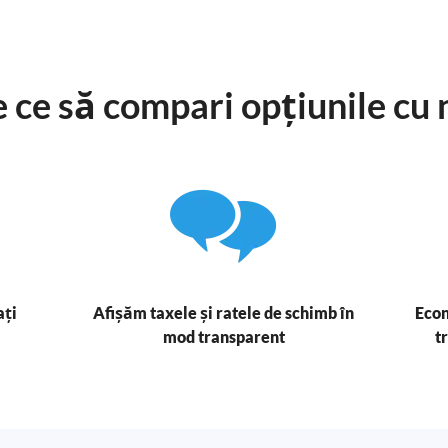
 ce să compari opțiunile cu 
ați
Afișăm taxele și ratele de schimb în
Econ
mod transparent
t