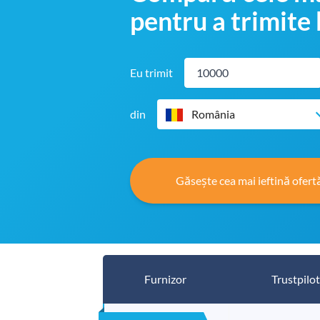
pentru a trimite 
Eu trimit
din
România
Găsește cea mai ieftină ofert
Furnizor
Trustpilot