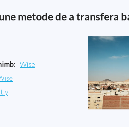
une metode de a transfera ba
himb:
Wise
Wise
tly