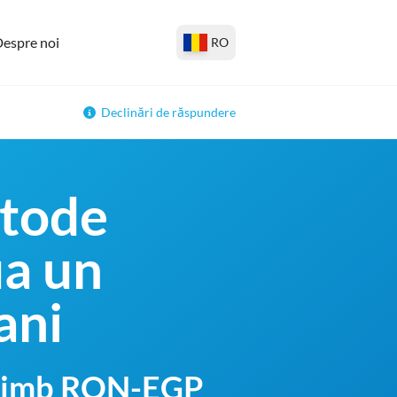
espre noi
RO
Declinări de răspundere
etode
ua un
ani
schimb RON-EGP