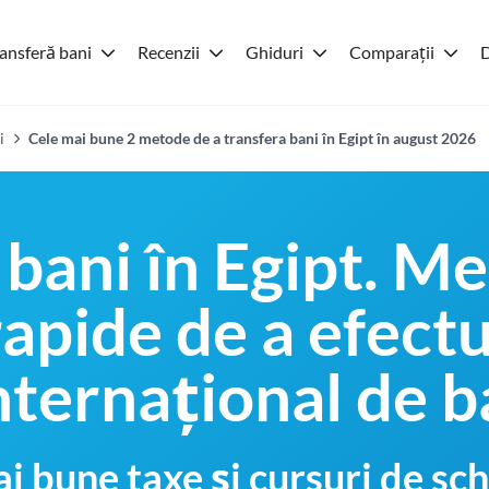
ansferă bani
Recenzii
Ghiduri
Comparații
D
i
Cele mai bune 2 metode de a transfera bani în Egipt în august 2026
 bani în Egipt. M
 rapide de a efect
nternațional de b
i bune taxe și cursuri de 