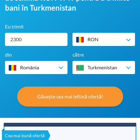
bani în Turkmenistan
Eu trimit
RON
din
către
România
Turkmenistan
Găsește cea mai ieftină ofertă!
Cea mai bună ofertă