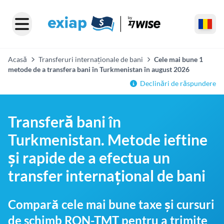
Acasă
Transferuri internaționale de bani
Cele mai bune 1
metode de a transfera bani în Turkmenistan în august 2026
Declinări de răspundere
Transferă bani în
Turkmenistan. Metode ieftine
și rapide de a efectua un
transfer internațional de bani
Compară cele mai bune taxe și cursuri
de schimb RON-TMT pentru a trimite