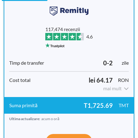
117,474 recenzii
4.6
0-2
zile
lei 64.17
RON
mai mult
T1,725.69
TMT
Ultima actualizare:
acum o oră