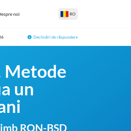
espre noi
RO
26
Declinări de răspundere
. Metode
ua un
ani
schimb RON-BSD