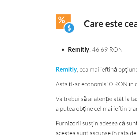
Care este ce
Remitly
: 46.69 RON
Remitly
, cea mai ieftină opți
Asta ți-ar economisi 0 RON în 
Va trebui să ai atenție atât la 
a putea obține cel mai ieftin tra
Furnizorii susțin adesea că sunt f
acestea sunt ascunse în rata d