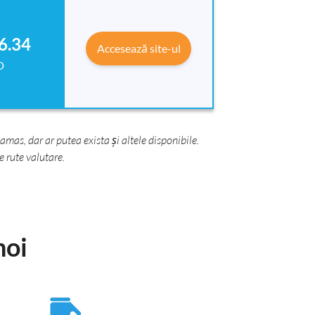
6.34
Accesează site-ul
D
as, dar ar putea exista și altele disponibile.
 rute valutare.
noi