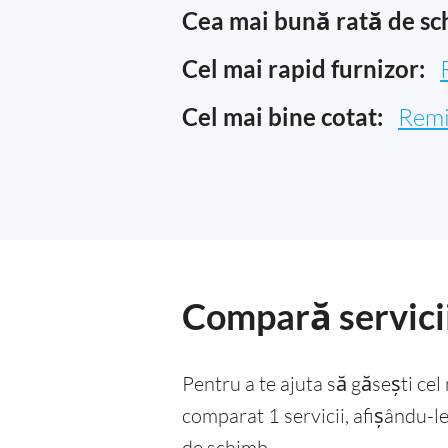
Cea mai bună rată de sc
Cel mai rapid furnizor:
Cel mai bine cotat:
Remi
Compară servicii
Pentru a te ajuta să găsești ce
comparat 1 servicii, afișându-le 
de schimb.