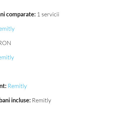
bani comparate:
1 servicii
emitly
 RON
emitly
nt:
Remitly
bani incluse:
Remitly