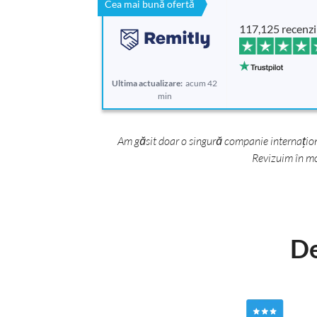
Cea mai bună ofertă
117,125 recenzi
Ultima actualizare:
acum 42
min
Am găsit doar o singură companie internaționa
Revizuim în mo
De