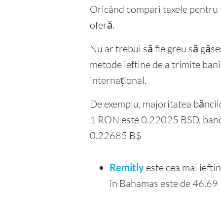
Oricând compari taxele pentru t
oferă.
Nu ar trebui să fie greu să găse
metode ieftine de a trimite bani
internațional.
De exemplu, majoritatea băncilo
1 RON este 0.22025 BSD, banca t
0.22685 B$
Remitly
este cea mai iefti
în Bahamas este de 46.6