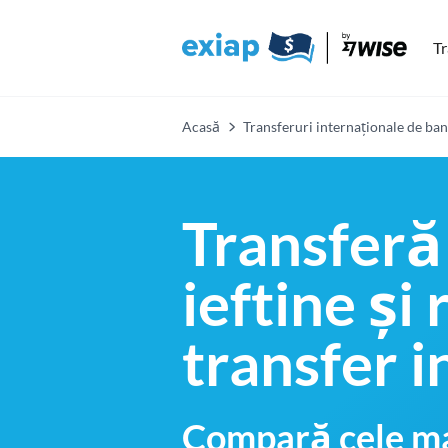
Tr
Acasă
Transferuri internaționale de ban
Transferă
ieftine și
transfer i
Compară cele ma