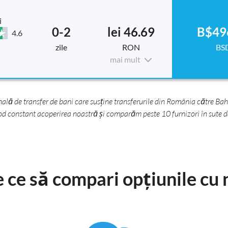
i
0-2
lei 46.69
B$49
4.6
zile
RON
BS
mai mult
lă de transfer de bani care susține transferurile din România către Baham
d constant acoperirea noastră și comparăm peste 10 furnizori în sute de
 ce să compari opțiunile cu 