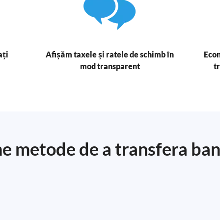
ați
Afișăm taxele și ratele de schimb în
Econ
mod transparent
t
e metode de a transfera ba