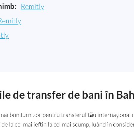
himb:
Remitly
Remitly
tly
le de transfer de bani în B
l mai bun furnizor pentru transferul tău internațional
de la cel mai ieftin la cel mai scump, luând în conside