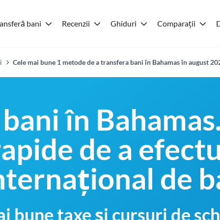
ansferă bani
Recenzii
Ghiduri
Comparații
D
i
Cele mai bune 1 metode de a transfera bani în Bahamas în august 20
 bani în Bahamas
 rapide de a efect
nternațional de b
i bune taxe și cursuri de 