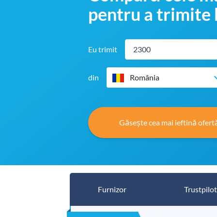
pentru a trimite
Eu trimit
din
România
Găsește cea mai ieftină ofert
Furnizor
Trustpilot