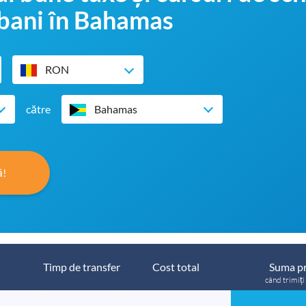
 bani în Bahamas
RON
către
Bahamas
ă!
Timp de transfer
Cost total
Suma pr
când trimiți