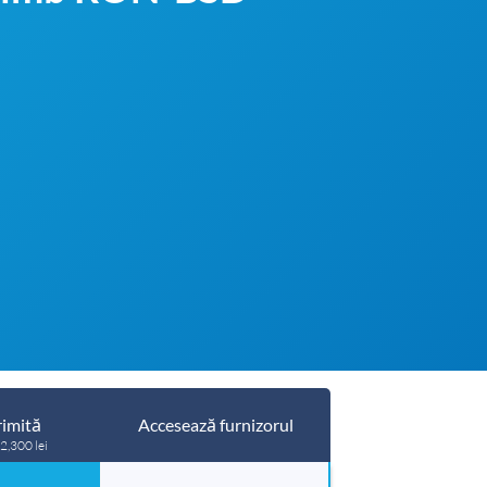
imită
Accesează furnizorul
 2,300 lei