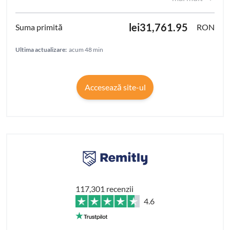
lei31,761.95
RON
Ultima actualizare:
acum 48 min
Accesează site-ul
117,301 recenzii
4.6