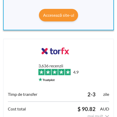
Accesează site-ul
3,636 recenzii
4.9
2-3
zile
$ 90.82
AUD
mai mult