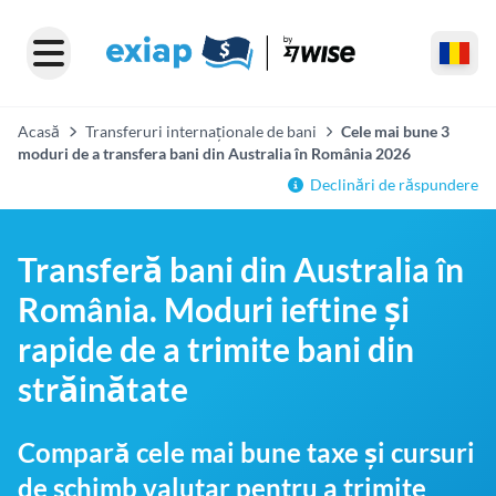
Acasă
Transferuri internaționale de bani
Cele mai bune 3
moduri de a transfera bani din Australia în România 2026
Declinări de răspundere
Transferă bani din Australia în
România. Moduri ieftine și
rapide de a trimite bani din
străinătate
Compară cele mai bune taxe și cursuri
de schimb valutar pentru a trimite