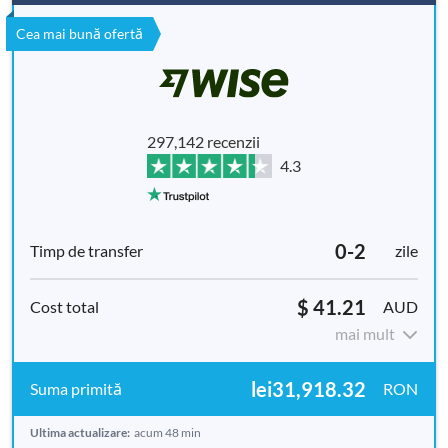
Cea mai bună ofertă
297,142 recenzii
4.3
0-2
zile
$ 41.21
AUD
mai mult
lei31,918.32
RON
Ultima actualizare:
acum 48 min