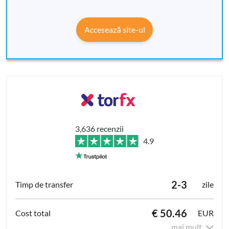
Accesează site-ul
3,636 recenzii
4.9
2-3
zile
€ 50.46
EUR
mai mult