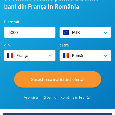
bani din Franța în România
Eu trimit
EUR
din
către
Franța
România
Găsește cea mai ieftină ofertă!
Vrei să trimiți bani din România în Franța?