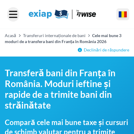
Acasă
Transferuri internaționale de bani
Cele mai bune 3
moduri de a transfera bani din Franța în România 2026
Declinări de răspundere
Transferă bani din Franța în
România. Moduri ieftine și
rapide de a trimite bani din
străinătate
Compară cele mai bune taxe și cursuri
de schimb valutar pentru a trimite