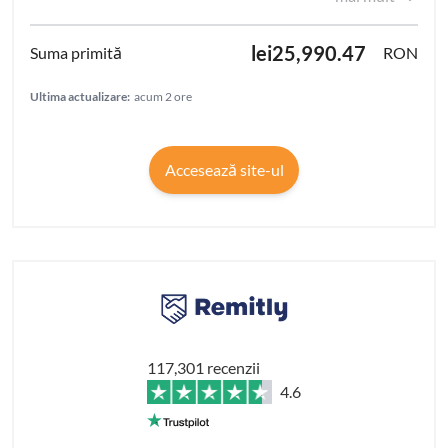
lei25,990.47
RON
Ultima actualizare:
acum 2 ore
Accesează site-ul
117,301 recenzii
4.6