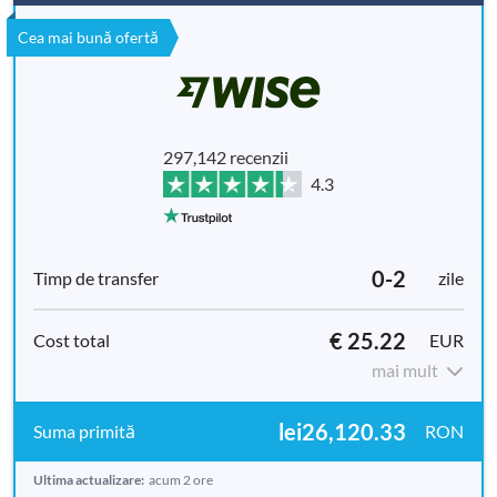
Cea mai bună ofertă
297,142 recenzii
4.3
0-2
zile
€ 25.22
EUR
mai mult
lei26,120.33
RON
Ultima actualizare:
acum 2 ore