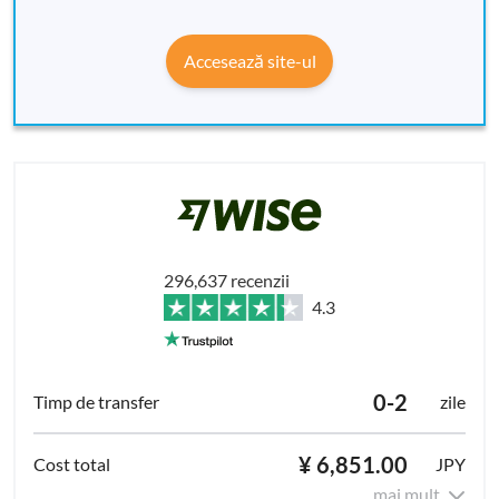
Accesează site-ul
296,637 recenzii
4.3
0-2
zile
¥ 6,851.00
JPY
mai mult