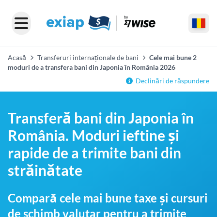
Acasă
Transferuri internaționale de bani
Cele mai bune 2
moduri de a transfera bani din Japonia în România 2026
Declinări de răspundere
Transferă bani din Japonia în
România. Moduri ieftine și
rapide de a trimite bani din
străinătate
Compară cele mai bune taxe și cursuri
de schimb valutar pentru a trimite