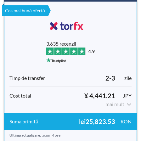
Cea mai bună ofertă
3,635 recenzii
4.9
2-3
zile
¥ 4,441.21
JPY
mai mult
lei25,823.53
RON
Ultima actualizare:
acum 4 ore