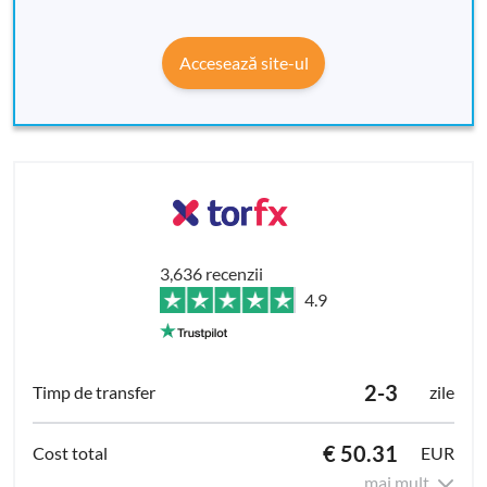
Accesează site-ul
3,636 recenzii
4.9
2-3
zile
€ 50.31
EUR
mai mult