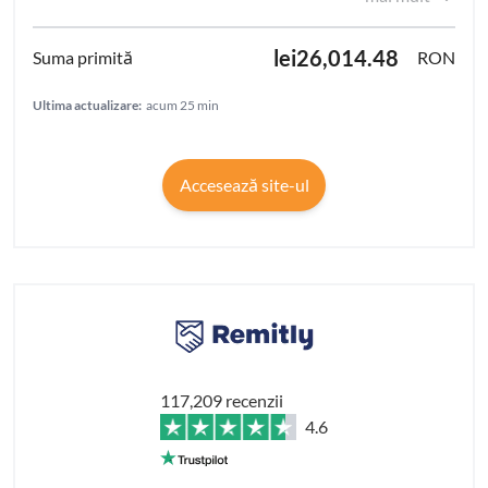
lei26,014.48
RON
Ultima actualizare:
acum 25 min
Accesează site-ul
117,209 recenzii
4.6