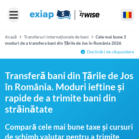
Acasă
Transferuri internaționale de bani
Cele mai bune 3
moduri de a transfera bani din Țările de Jos în România 2026
Declinări de răspundere
Transferă bani din Țările de Jos
în România. Moduri ieftine și
rapide de a trimite bani din
străinătate
Compară cele mai bune taxe și cursuri
de schimb valutar pentru a trimite