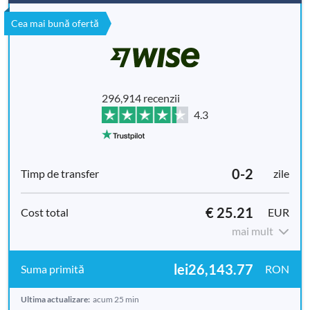
Cea mai bună ofertă
296,914 recenzii
4.3
0-2
zile
€ 25.21
EUR
mai mult
lei26,143.77
RON
Ultima actualizare:
acum 25 min